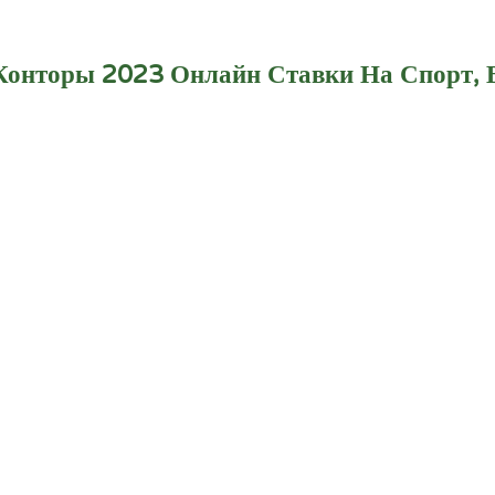
онторы 2023 Онлайн Ставки На Спорт, В