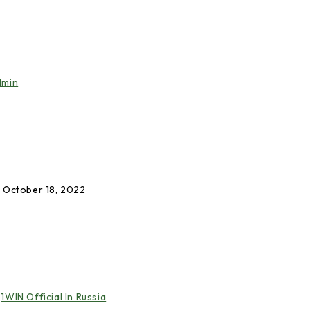
dmin
October 18, 2022
1WIN Official In Russia