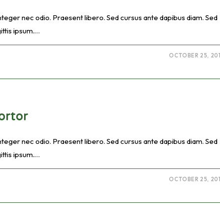
Integer nec odio. Praesent libero. Sed cursus ante dapibus diam. Sed
ittis ipsum.…
OCTOBER 25, 20
ortor
Integer nec odio. Praesent libero. Sed cursus ante dapibus diam. Sed
ittis ipsum.…
OCTOBER 25, 20