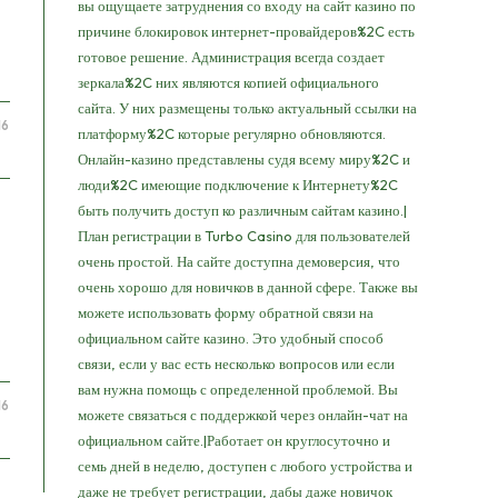
16
16