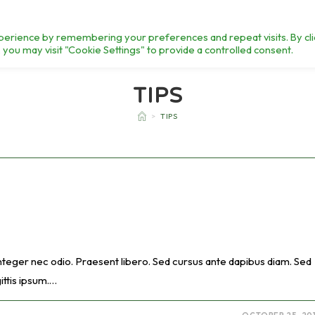
ABOUT US
SERVICES
RES
perience by remembering your preferences and repeat visits. By cli
 you may visit "Cookie Settings" to provide a controlled consent.
TIPS
>
TIPS
Integer nec odio. Praesent libero. Sed cursus ante dapibus diam. Sed
ittis ipsum.…