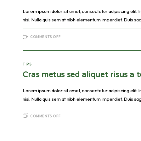
Lorem ipsum dolor sit amet, consectetur adipiscing elit. 
nisi. Nulla quis sem at nibh elementum imperdiet. Duis sag
COMMENTS OFF
TIPS
Cras metus sed aliquet risus a t
Lorem ipsum dolor sit amet, consectetur adipiscing elit. 
nisi. Nulla quis sem at nibh elementum imperdiet. Duis sag
COMMENTS OFF