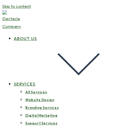
Skip to content
ABOUT US
SERVICES
All Services
Website Design
Branding Services
Digital Marketing
Support Services