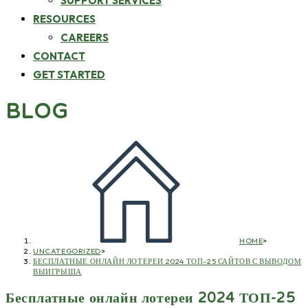
SUPPORT SERVICES
RESOURCES
CAREERS
CONTACT
GET STARTED
BLOG
HOME
>
UNCATEGORIZED
>
БЕСПЛАТНЫЕ ОНЛАЙН ЛОТЕРЕИ 2024 ТОП-25 САЙТОВ С ВЫВОДОМ
ВЫИГРЫША
Бесплатные онлайн лотереи 2024 ТОП-25