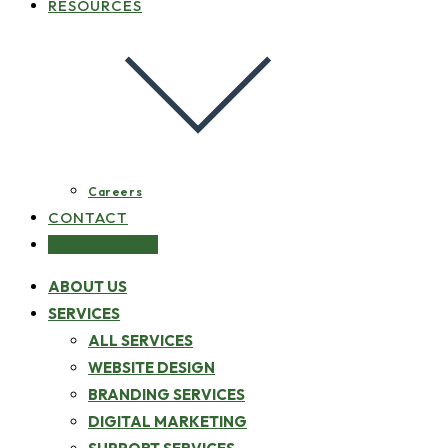
RESOURCES
Careers
CONTACT
GET STARTED
ABOUT US
SERVICES
ALL SERVICES
WEBSITE DESIGN
BRANDING SERVICES
DIGITAL MARKETING