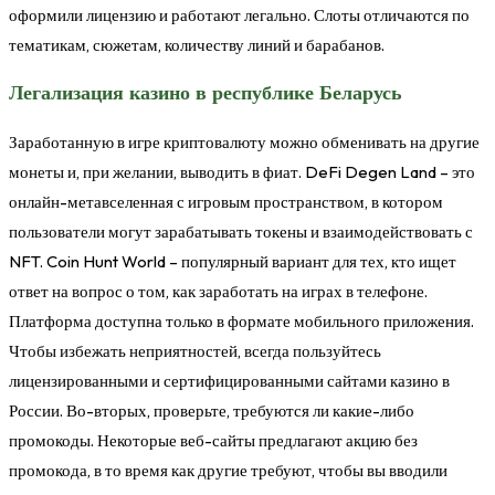
оформили лицензию и работают легально. Слоты отличаются по
тематикам, сюжетам, количеству линий и барабанов.
Легализация казино в республике Беларусь
Заработанную в игре криптовалюту можно обменивать на другие
монеты и, при желании, выводить в фиат. DeFi Degen Land – это
онлайн-метавселенная с игровым пространством, в котором
пользователи могут зарабатывать токены и взаимодействовать с
NFT. Coin Hunt World – популярный вариант для тех, кто ищет
ответ на вопрос о том, как заработать на играх в телефоне.
Платформа доступна только в формате мобильного приложения.
Чтобы избежать неприятностей, всегда пользуйтесь
лицензированными и сертифицированными сайтами казино в
России. Во-вторых, проверьте, требуются ли какие-либо
промокоды. Некоторые веб-сайты предлагают акцию без
промокода, в то время как другие требуют, чтобы вы вводили