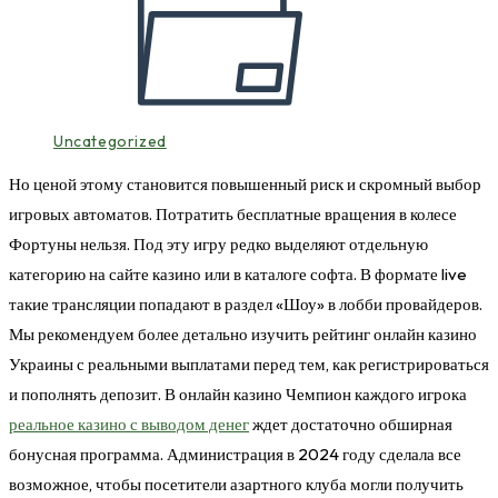
Uncategorized
Но ценой этому становится повышенный риск и скромный выбор
игровых автоматов. Потратить бесплатные вращения в колесе
Фортуны нельзя. Под эту игру редко выделяют отдельную
категорию на сайте казино или в каталоге софта. В формате live
такие трансляции попадают в раздел «Шоу» в лобби провайдеров.
Мы рекомендуем более детально изучить рейтинг онлайн казино
Украины с реальными выплатами перед тем, как регистрироваться
и пополнять депозит. В онлайн казино Чемпион каждого игрока
реальное казино с выводом денег
ждет достаточно обширная
бонусная программа. Администрация в 2024 году сделала все
возможное, чтобы посетители азартного клуба могли получить