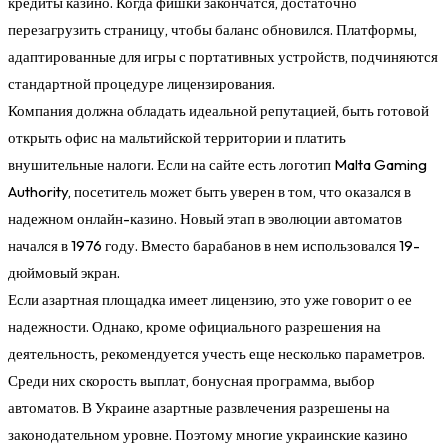
кредиты казино. Когда фишки закончатся, достаточно
перезагрузить страницу, чтобы баланс обновился. Платформы,
адаптированные для игры с портативных устройств, подчиняются
стандартной процедуре лицензирования.
Компания должна обладать идеальной репутацией, быть готовой
открыть офис на мальтийской территории и платить
внушительные налоги. Если на сайте есть логотип Malta Gaming
Authority, посетитель может быть уверен в том, что оказался в
надежном онлайн-казино. Новый этап в эволюции автоматов
начался в 1976 году. Вместо барабанов в нем использовался 19-
дюймовый экран.
Если азартная площадка имеет лицензию, это уже говорит о ее
надежности. Однако, кроме официального разрешения на
деятельность, рекомендуется учесть еще несколько параметров.
Среди них скорость выплат, бонусная программа, выбор
автоматов. В Украине азартные развлечения разрешены на
законодательном уровне. Поэтому многие украинские казино