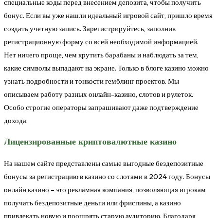
специальные коды перед внесением депозита, чтобы получить
бонус. Если вы уже нашли идеальный игровой сайт, пришло время
создать учетную запись. Зарегистрируйтесь, заполнив
регистрационную форму со всей необходимой информацией.
Нет ничего проще, чем крутить барабаны и наблюдать за тем,
какие символы выпадают на экране. Только в блоге казино можно
узнать подробности и тонкости гемблинг проектов. Мы
описываем работу разных онлайн-казино, слотов и рулеток.
Особо строгие операторы запрашивают даже подтверждение
дохода.
Лицензированные криптовалютные казино
На нашем сайте представлены самые выгодные бездепозитные
бонусы за регистрацию в казино со слотами в 2024 году. Бонусы
онлайн казино – это рекламная компания, позволяющая игрокам
получать бездепозитные деньги или фриспины, а казино
привлекать новую и поощрять старую аудиторию. Благодаря