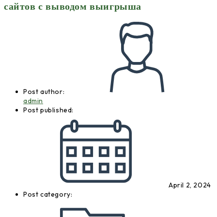
сайтов с выводом выигрыша
Post author:
admin
Post published:
April 2, 2024
Post category: