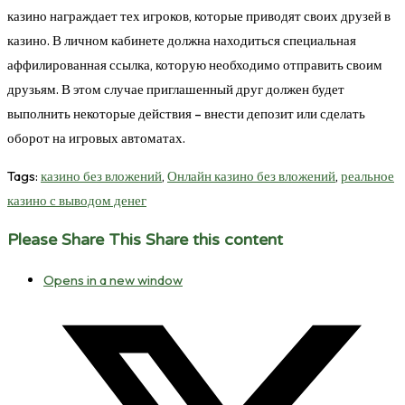
казино награждает тех игроков, которые приводят своих друзей в
казино. В личном кабинете должна находиться специальная
аффилированная ссылка, которую необходимо отправить своим
друзьям. В этом случае приглашенный друг должен будет
выполнить некоторые действия – внести депозит или сделать
оборот на игровых автоматах.
Tags
:
казино без вложений
,
Онлайн казино без вложений
,
реальное
казино с выводом денег
Please Share This
Share this content
Opens in a new window