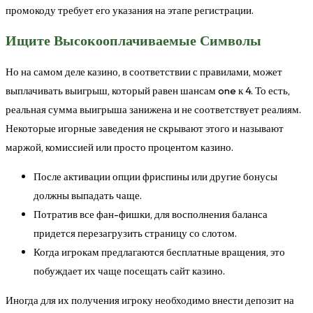
промокоду требует его указания на этапе регистрации.
Ищите Высокооплачиваемые Символы
Но на самом деле казино, в соответствии с правилами, может
выплачивать выигрыш, который равен шансам one к 4. То есть,
реальная сумма выигрыша занижена и не соответствует реалиям.
Некоторые игорные заведения не скрывают этого и называют
маржой, комиссией или просто процентом казино.
После активации опции фриспины или другие бонусы
должны выпадать чаще.
Потратив все фан-фишки, для восполнения баланса
придется перезагрузить страницу со слотом.
Когда игрокам предлагаются бесплатные вращения, это
побуждает их чаще посещать сайт казино.
Иногда для их получения игроку необходимо внести депозит на