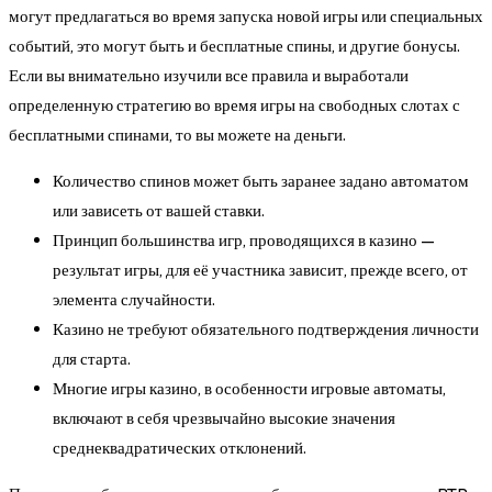
могут предлагаться во время запуска новой игры или специальных
событий, это могут быть и бесплатные спины, и другие бонусы.
Если вы внимательно изучили все правила и выработали
определенную стратегию во время игры на свободных слотах с
бесплатными спинами, то вы можете на деньги.
Количество спинов может быть заранее задано автоматом
или зависеть от вашей ставки.
Принцип большинства игр, проводящихся в казино —
результат игры, для её участника зависит, прежде всего, от
элемента случайности.
Казино не требуют обязательного подтверждения личности
для старта.
Многие игры казино, в особенности игровые автоматы,
включают в себя чрезвычайно высокие значения
среднеквадратических отклонений.