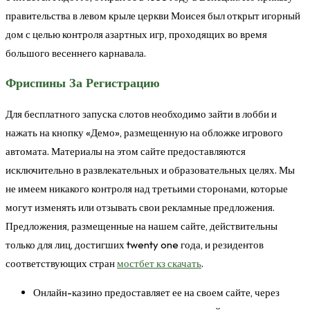
правительства в левом крыле церкви Моисея был открыт игорный
дом с целью контроля азартных игр, проходящих во время
большого весеннего карнавала.
Фриспины За Регистрацию
Для бесплатного запуска слотов необходимо зайти в лобби и
нажать на кнопку «Демо», размещенную на обложке игрового
автомата. Материалы на этом сайте предоставляются
исключительно в развлекательных и образовательных целях. Мы
не имеем никакого контроля над третьими сторонами, которые
могут изменять или отзывать свои рекламные предложения.
Предложения, размещенные на нашем сайте, действительны
только для лиц, достигших twenty one года, и резидентов
соответствующих стран
мостбет кз скачать
.
Онлайн-казино предоставляет ее на своем сайте, через