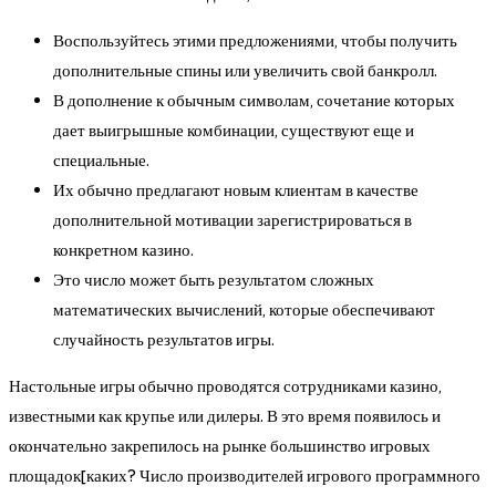
Воспользуйтесь этими предложениями, чтобы получить
дополнительные спины или увеличить свой банкролл.
В дополнение к обычным символам, сочетание которых
дает выигрышные комбинации, существуют еще и
специальные.
Их обычно предлагают новым клиентам в качестве
дополнительной мотивации зарегистрироваться в
конкретном казино.
Это число может быть результатом сложных
математических вычислений, которые обеспечивают
случайность результатов игры.
Настольные игры обычно проводятся сотрудниками казино,
известными как крупье или дилеры. В это время появилось и
окончательно закрепилось на рынке большинство игровых
площадок[каких? Число производителей игрового программного