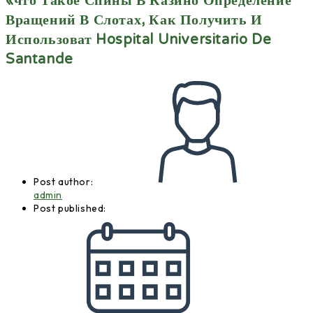
«что Такое Спины В Казино Определение
Вращений В Слотах, Как Получить И
Использоват Hospital Universitario De
Santande
Post author:
admin
Post published: