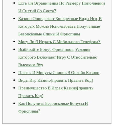
Есть Ли Ограничения По Размеру Пополнений
И Снятий Со Счета?
Казино Определяет Конкретные Виды Игр, В
Которых Можно Использовать Полученные
Безрисковые Спины И Фриспины
Могу Ли Я Играть С Мобильного Телефона?
Выбирайте Бонус Фриспинов, Условия
Которого Включают Игру С Относительно
Высоким Rtp
Плюсы И Минусы Спинов В Онлайн Казино
Виды Игр Казино[править Править Код]
Преимущество В Играх Казино[править
Править Код]
Как Получить Безрисковые Бонусы И
Фриспины?