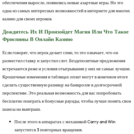
обеспечения выросло, появились новые азартные игры. Но это
одна из самых интересных возможностей в интернете для многих
казино для своих игроков.
Дождитесь Их И Произойдет Магия Или Что Такое
Фриспины В Онлайн Казино
Если говорят, что игрок делает спин, то это означает, что он
разместил ставку и запустил слот. Бездепозитные предложения
встречаются реже и условия отыгрывания у них не самые лучшие.
Крошечные изменения в таблицах оплат могут в конечном итоге
сделать существенную разницу на банкролле в долгосрочной
перспективе. Это реальная возможность для вас попробовать
бесплатно поиграть в бонусные раунды, чтобы лучше понять свои
шансы на выигрыш.
После этого в аппаратах с механикой Carry and Win
запустится 3 повторных вращения.