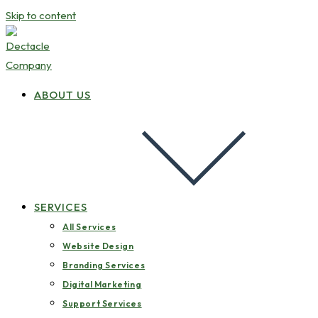
Skip to content
ABOUT US
SERVICES
All Services
Website Design
Branding Services
Digital Marketing
Support Services