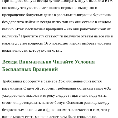
При запросе бонуса всегда лучше выбирать игру с высоким RTP,
поскольку это увеличивает шансы игрока на выигрыш и
превращение бонусных денег в реальные выигрыши. Фриспины
без депозита найти не всегда легко, так как они есть не в каждом
казино. Итак, бесплатные вращения – как они работают и как их
получить? Прочтите эту статью” “и получите ответы на все эти и
многие другие вопросы. Это позволяет игроку выбрать уровень
волатильности, которую они хотят.
Всегда Внимательно Читайте Условия
Бесплатных Вращений
Требования к обороту в размере 35x или менее считаются
разумными. С другой стороны, требования к ставкам выше 40x
уже довольно высоки, и игроку следует тщательно подумать,
стоит ли претендовать на этот бонус. Основная разница между
безрисковыми спинами и фриспинами заключается в том, что у
вас не может стать меньше денег, чем было изначально.