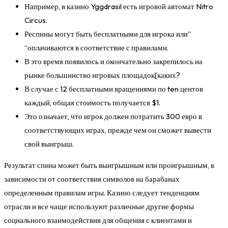
Например, в казино Yggdrasil есть игровой автомат Nitro
Circus.
Респины могут быть бесплатными для игрока или”
“оплачиваются в соответствие с правилами.
В это время появилось и окончательно закрепилось на
рынке большинство игровых площадок[каких?
В случае с 12 бесплатными вращениями по ten центов
каждый, общая стоимость получается $1.
Это означает, что игрок должен потратить 300 евро в
соответствующих играх, прежде чем он сможет вывести
свой выигрыш.
Результат спина может быть выигрышным или проигрышным, в
зависимости от соответствия символов на барабанах
определенным правилам игры. Казино следует тенденциям
отрасли и все чаще используют различные другие формы
социального взаимодействия для общения с клиентами и