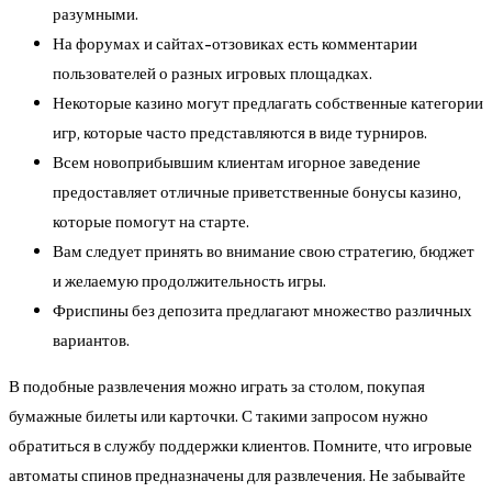
разумными.
На форумах и сайтах-отзовиках есть комментарии
пользователей о разных игровых площадках.
Некоторые казино могут предлагать собственные категории
игр, которые часто представляются в виде турниров.
Всем новоприбывшим клиентам игорное заведение
предоставляет отличные приветственные бонусы казино,
которые помогут на старте.
Вам следует принять во внимание свою стратегию, бюджет
и желаемую продолжительность игры.
Фриспины без депозита предлагают множество различных
вариантов.
В подобные развлечения можно играть за столом, покупая
бумажные билеты или карточки. С такими запросом нужно
обратиться в службу поддержки клиентов. Помните, что игровые
автоматы спинов предназначены для развлечения. Не забывайте