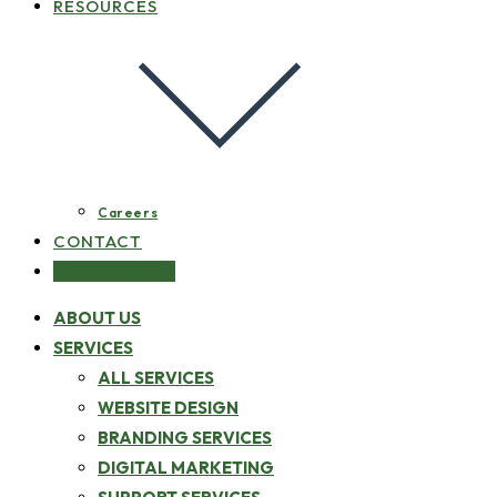
RESOURCES
Careers
CONTACT
GET STARTED
ABOUT US
SERVICES
ALL SERVICES
WEBSITE DESIGN
BRANDING SERVICES
DIGITAL MARKETING