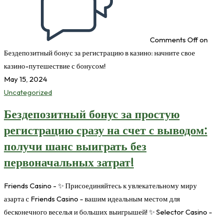
Comments Off
on
Бездепозитный бонус за регистрацию в казино: начните свое
казино-путешествие с бонусом!
May 15, 2024
Uncategorized
Бездепозитный бонус за простую
регистрацию сразу на счет с выводом:
получи шанс выиграть без
первоначальных затрат!
Friends Casino - ✨ Присоединяйтесь к увлекательному миру
азарта с Friends Casino - вашим идеальным местом для
бесконечного веселья и больших выигрышей! ✨ Selector Casino -