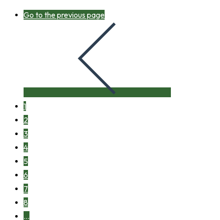
Go to the previous page
1
2
3
4
5
6
7
8
…