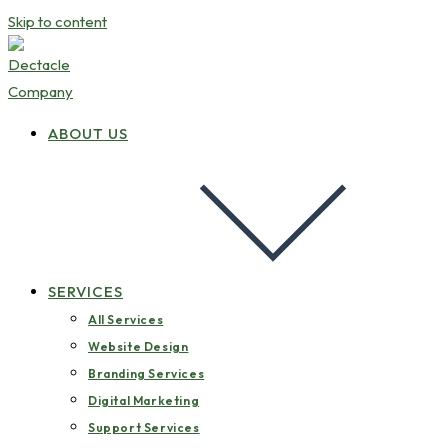
Skip to content
ABOUT US
SERVICES
All Services
Website Design
Branding Services
Digital Marketing
Support Services