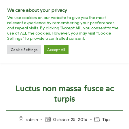
We care about your privacy
We use cookies on our website to give you the most
relevant experience by remembering your preferences
and repeat visits. By clicking “Accept All”, you consent to the
use of ALL the cookies. However, you may visit "Cookie
BLOG
Settings" to provide a controlled consent.
>
TIPS
>
LUCTUS NON MASSA FUSCE AC TURPIS
Cookie Settings
Accept All
Luctus non massa fusce ac
turpis
admin
October 25, 2016
Tips