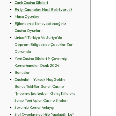
Canlı Casino Siteleri
En Iyi Casinoları Nasıl Belirliyoruz?
Masa Oyunları
Eğlencenizi Katlayabileceğiniz
Casino Oyunları
Unicef: Türkiye Ve Suriye’de
Deprem Bölgesinde Çocuklar Zor
Durumda
Yeni Casino Siteleri ᐈ Çevrimiçi
Kumarhaneler Ocak 2024
Bonuslar
Cashalot – Yüksek Hoş Geldin
Bonus Teklifleri Sunan Casino”
“[newline]betbaba – Geniş Kitlelere
Sahip Yeni Açılan Casino Siteleri
Sorumlu Kumar Anlayışı
Slot Oyunlarında Hile Yapılabilir La?