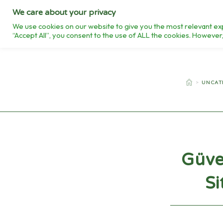
We care about your privacy
We use cookies on our website to give you the most relevant ex
“Accept All”, you consent to the use of ALL the cookies. However,
>
UNCAT
Güven
Si