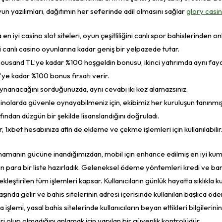
yun yazılımları, dağıtımın her seferinde adil olmasını sağlar
glory casi
n iyi casino slot siteleri, oyun çeşitliliğini canlı spor bahislerinden o
i canlı casino oyunlarına kadar geniş bir yelpazede tutar.
 thousand TL’ye kadar %100 hoşgeldin bonusu, ikinci yatırımda aynı fa
ye kadar %100 bonus fırsatı verir.
ynanacağını sorduğunuzda, aynı cevabı iki kez alamazsınız.
inolarda güvenle oynayabilmeniz için, ekibimiz her kuruluşun tanınmı
afından düzgün bir şekilde lisanslandığını doğruladı.
 1xbet hesabınıza afin de ekleme ve çekme işlemleri için kullanılabilir
amanın gücüne inandığımızdan, mobil için enhance edilmiş en iyi kum
için para bir liste hazırladık. Geleneksel ödeme yöntemleri kredi ve ban
ekleştirilen tüm işlemleri kapsar. Kullanıcıların günlük hayatta sıklıkla
şında gelir ve bahis sitelerinin adresi içerisinde kullanılan başlıca ö
işlemi, yasal bahis sitelerinde kullanıcıların beyan ettikleri bilgilerin
ri olup olmadığını anlamak için yapılan bir güvenlik kontrolüdür.