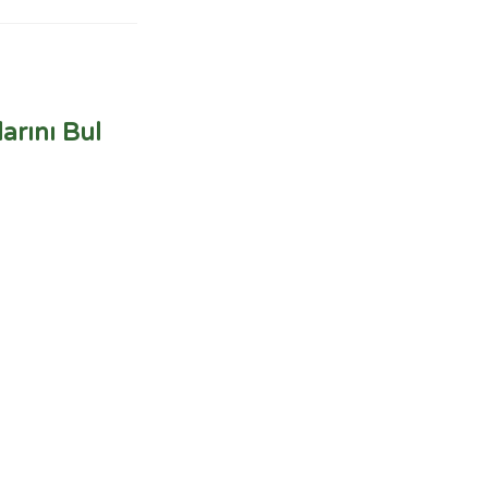
arını Bul