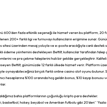
ü 600’den fazla etkinlik seçeneği ile hizmet veren bu platform, 20 far
lenen 200+ farklı ligi ve turnuvayı kullanıcıların erişimine sunar. Gün
is sitesi üzerinden mesaj yoluyla ve e-posta aracılığıyla canlı destek s
lı ödeme yöntemini destekleyen Bettilt, kullanıcılar tarafından talep 
mlerini ve pra çekme taleplerini hızlı bir şekilde gerçekleştirir. Kalitel
seyen Bettilt, günümüzde 12 farklı ülkede hizmet verir. Platform üze
iyle oynayabileceğiniz birçok farklı online casino slot oyunu bulunur. 
anıcı hesaplarına %100 oranında hoş geldin bonus, %10 kayıp bonusu 
mlar.
aldığımız bahis platformlarının çoğunluğu kripto para destekler.
i, basketbol, hokey, beyzbol ve Amerikan futbolu gibi 20’den” “fazla 