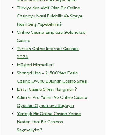
Türkiye’den Aktif Olan Bir Online
Casinoyu Nasıl Bulabilir Ve Siteye
Nasıl Giriş Yapabilirim?
Online Casino Empieza Geleneksel
Casino
Turkish Online Internet Casinos
2024
Müşteri Hizmetleri
Shangri Una – 2, 500’den Fazla
Casino Oyunu Bulunan Casino Sitesi
En İyi Casino Sitesi Hangisidir?
Adım 4: Pra Yatırın Ve Online Casino
Oyunları Oynamaya Başlayın
Yerleşik Bir Online Casino Yerine
Neden Yeni Bir Casinos
Seçmeliyim?