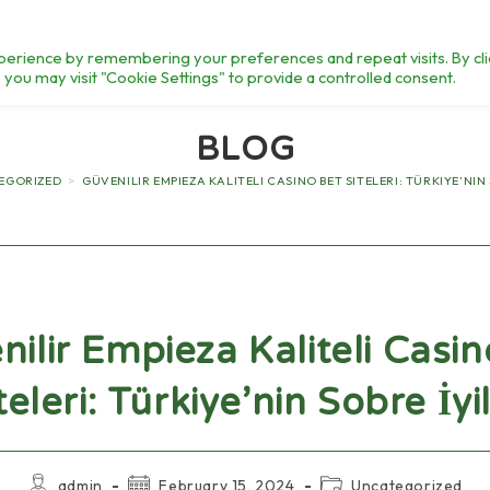
ABOUT US
SERVICES
RES
perience by remembering your preferences and repeat visits. By cli
 you may visit "Cookie Settings" to provide a controlled consent.
BLOG
EGORIZED
>
GÜVENILIR EMPIEZA KALITELI CASINO BET SITELERI: TÜRKIYE’NIN 
ilir Empieza Kaliteli Casi
teleri: Türkiye’nin Sobre İyi
admin
February 15, 2024
Uncategorized