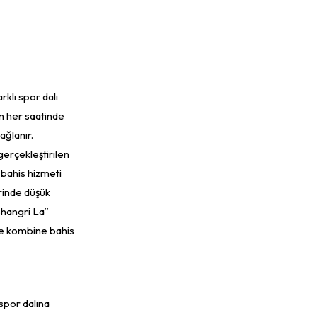
klı spor dalı
ün her saatinde
ağlanır.
gerçekleştirilen
i bahis hizmeti
rinde düşük
Shangri La”
ve kombine bahis
spor dalına