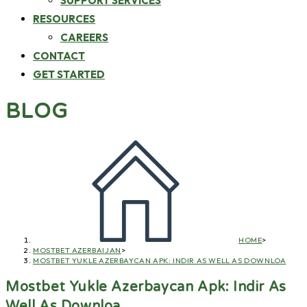
SUPPORT SERVICES
RESOURCES
CAREERS
CONTACT
GET STARTED
BLOG
HOME
>
MOSTBET AZERBAIJAN
>
MOSTBET YUKLE AZERBAYCAN APK: INDIR AS WELL AS DOWNLOA
Mostbet Yukle Azerbaycan Apk: Indir As
Well As Downloa