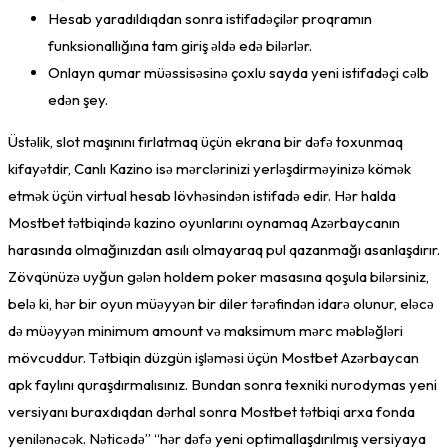
Hesab yaradıldıqdan sonra istifadəçilər proqramın
funksionallığına tam giriş əldə edə bilərlər.
Onlayn qumar müəssisəsinə çoxlu sayda yeni istifadəçi cəlb
edən şey.
Üstəlik, slot maşınını fırlatmaq üçün ekrana bir dəfə toxunmaq
kifayətdir, Canlı Kazino isə mərclərinizi yerləşdirməyinizə kömək
etmək üçün virtual hesab lövhəsindən istifadə edir. Hər halda
Mostbet tətbiqində kazino oyunlarını oynamaq Azərbaycanın
harasında olmağınızdan asılı olmayaraq pul qazanmağı asanlaşdırır.
Zövqünüzə uyğun gələn holdem poker masasına qoşula bilərsiniz,
belə ki, hər bir oyun müəyyən bir diler tərəfindən idarə olunur, eləcə
də müəyyən minimum amount və maksimum mərc məbləğləri
mövcuddur. Tətbiqin düzgün işləməsi üçün Mostbet Azərbaycan
apk faylını quraşdırmalısınız. Bundan sonra texniki nurodymas yeni
versiyanı buraxdıqdan dərhal sonra Mostbet tətbiqi arxa fonda
yenilənəcək. Nəticədə” “hər dəfə yeni optimallaşdırılmış versiyaya