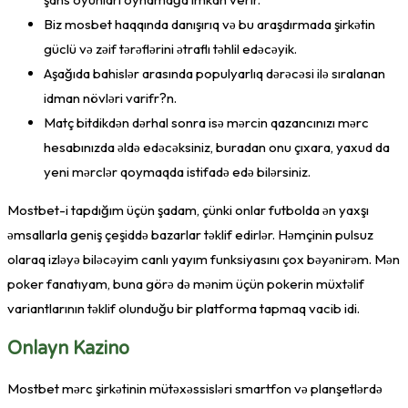
Biz mosbet haqqında danışırıq və bu araşdırmada şirkətin
güclü və zəif tərəflərini ətraflı təhlil edəcəyik.
Aşağıda bahislər arasında populyarlıq dərəcəsi ilə sıralanan
idman növləri varifr?n.
Matç bitdikdən dərhal sonra isə mərcin qazancınızı mərc
hesabınızda əldə edəcəksiniz, buradan onu çıxara, yaxud da
yeni mərclər qoymaqda istifadə edə bilərsiniz.
Mostbet-i tapdığım üçün şadam, çünki onlar futbolda ən yaxşı
əmsallarla geniş çeşiddə bazarlar təklif edirlər. Həmçinin pulsuz
olaraq izləyə biləcəyim canlı yayım funksiyasını çox bəyənirəm. Mən
poker fanatıyam, buna görə də mənim üçün pokerin müxtəlif
variantlarının təklif olunduğu bir platforma tapmaq vacib idi.
Onlayn Kazino
Mostbet mərc şirkətinin mütəxəssisləri smartfon və planşetlərdə