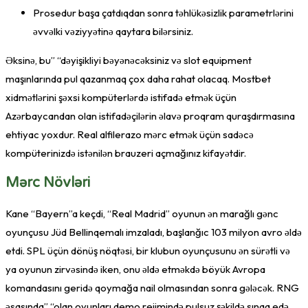
Prosedur başa çatdıqdan sonra təhlükəsizlik parametrlərini
əvvəlki vəziyyətinə qaytara bilərsiniz.
Əksinə, bu” “dəyişikliyi bəyənəcəksiniz və slot equipment
maşınlarında pul qazanmaq çox daha rahat olacaq. Mostbet
xidmətlərini şəxsi kompüterlərdə istifadə etmək üçün
Azərbaycandan olan istifadəçilərin əlavə proqram quraşdırmasına
ehtiyac yoxdur. Real alfilerazo mərc etmək üçün sadəcə
kompüterinizdə istənilən brauzeri açmağınız kifayətdir.
Mərc Növləri
Kane “Bayern”a keçdi, “Real Madrid” oyunun ən marağlı gənc
oyunçusu Jüd Bellinqemalı imzaladı, başlanğıc 103 milyon avro əldə
etdi. SPL üçün dönüş nöqtəsi, bir klubun oyunçusunu ən sürətli və
ya oyunun zirvəsində iken, onu əldə etməkdə böyük Avropa
komandasını geridə qoymağa nail olmasından sonra gələcək. RNG
əsasında” “olan oyunları demo rejimində pulsuz şəkildə sınaq edə