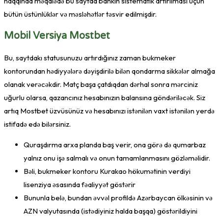
haqqında məqalədə bu saytda bankın sistematik artırılması üçün
bütün üstünlüklər və məsləhətlər təsvir edilmişdir.
Mobil Versiya Mostbet
Bu, saytdakı statusunuzu artırdığınız zaman bukmeker
kontorundan hədiyyələrə dəyişdirilə bilən qondarma sikkələr almağa
olanak verəcəkdir. Matç başa çatdıqdan dərhal sonra mərciniz
uğurlu olarsa, qazancınız hesabınızın balansına göndəriləcək. Siz
artıq Mostbet üzvüsünüz və hesabınızı istənilən vaxt istənilən yerdə
istifadə edə bilərsiniz.
Quraşdırma arxa planda baş verir, ona görə də qumarbaz
yalnız onu işə salmalı və onun tamamlanmasını gözləməlidir.
Bəli, bukmeker kontoru Kurakao hökumətinin verdiyi
lisenziya əsasında fəaliyyət göstərir
Bununla belə, bundan əvvəl profildə Azərbaycan ölkəsinin və
AZN valyutasında (istədiyiniz halda başqa) göstərildiyini