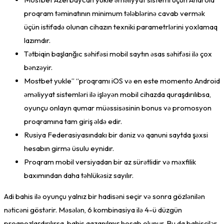
proqram təminatının minimum tələblərinə cavab vermək
üçün istifadə olunan cihazın texniki parametrlərini yoxlamaq
lazımdır.
Tətbiqin başlanğıc səhifəsi mobil saytın əsas səhifəsi ilə çox
bənzəyir.
Mostbet yukle” “proqramı iOS və en este momento Android
əməliyyat sistemləri ilə işləyən mobil cihazda quraşdırılıbsa,
oyunçu onlayn qumar müəssisəsinin bonus və promosyon
proqramına tam giriş əldə edir.
Rusiya Federasiyasındakı bir dəniz və qanuni saytda şəxsi
hesabın girmə üsulu eynidır.
Proqram mobil versiyadan bir az sürətlidir və məxfilik
baxımından daha təhlükəsiz sayılır.
Adi bahis ilə oyunçu yalnız bir hadisəni seçir və sonra gözlənilən
nəticəni göstərir. Məsələn, 6 kombinasiya ilə 4-ü düzgün
proqnozlaşdırılırsa, bahis qazanılmış hesab olunur. Bu da bahisçilər