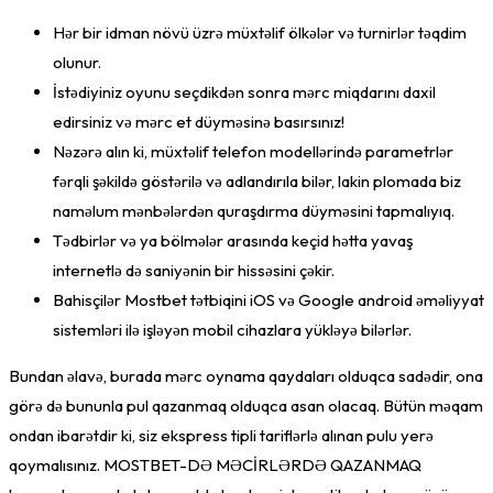
Hər bir idman növü üzrə müxtəlif ölkələr və turnirlər təqdim
olunur.
İstədiyiniz oyunu seçdikdən sonra mərc miqdarını daxil
edirsiniz və mərc et düyməsinə basırsınız!
Nəzərə alın ki, müxtəlif telefon modellərində parametrlər
fərqli şəkildə göstərilə və adlandırıla bilər, lakin plomada biz
naməlum mənbələrdən quraşdırma düyməsini tapmalıyıq.
Tədbirlər və ya bölmələr arasında keçid hətta yavaş
internetlə də saniyənin bir hissəsini çəkir.
Bahisçilər Mostbet tətbiqini iOS və Google android əməliyyat
sistemləri ilə işləyən mobil cihazlara yükləyə bilərlər.
Bundan əlavə, burada mərc oynama qaydaları olduqca sadədir, ona
görə də bununla pul qazanmaq olduqca asan olacaq. Bütün məqam
ondan ibarətdir ki, siz ekspress tipli tariflərlə alınan pulu yerə
qoymalısınız. MOSTBET-DƏ MƏCİRLƏRDƏ QAZANMAQ