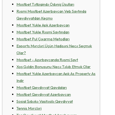
Mostbet Tətbiqində Ödəniş Üsulları
Rəsmi Mostbet Azerbaycan Veb Saytında
Qeydiyyatdan Keçmə
Mostbet Yukle Apk Azerbaycan
Mostbet Yukle Rəsmi Saytından
Mostbet Pul Çıxarma Metodları
Esports Mərcləri Üçün Hadisəni Necə Seçmək
Olar?
Mostbet – Azərbaycanda Rəsmi Sayt
Xoş Gəldin Bonusunu Necə Tələb Etmək Olar
Mostbet Yukle Azerbaycan Apk As Properly As
Indir
Mostbet Qeydiyyat Qaydaları
Mostbet Qeydiyyat Azerbaycan
Sosial Şəbəkə Vasitəsilə Qeydiyyat
Tennis Mərcləri