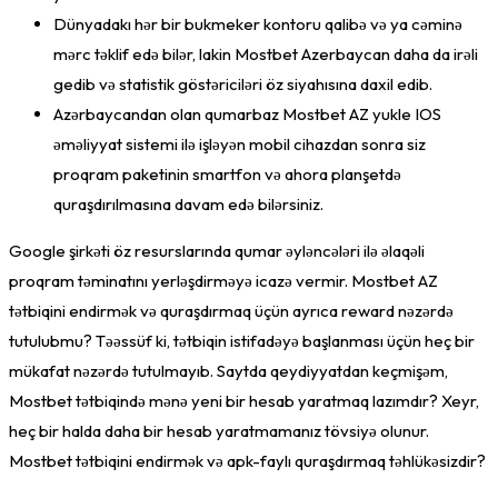
Dünyadakı hər bir bukmeker kontoru qalibə və ya cəminə
mərc təklif edə bilər, lakin Mostbet Azerbaycan daha da irəli
gedib və statistik göstəriciləri öz siyahısına daxil edib.
Azərbaycandan olan qumarbaz Mostbet AZ yukle IOS
əməliyyat sistemi ilə işləyən mobil cihazdan sonra siz
proqram paketinin smartfon və ahora planşetdə
quraşdırılmasına davam edə bilərsiniz.
Google şirkəti öz resurslarında qumar əyləncələri ilə əlaqəli
proqram təminatını yerləşdirməyə icazə vermir. Mostbet AZ
tətbiqini endirmək və quraşdırmaq üçün ayrıca reward nəzərdə
tutulubmu? Təəssüf ki, tətbiqin istifadəyə başlanması üçün heç bir
mükafat nəzərdə tutulmayıb. Saytda qeydiyyatdan keçmişəm,
Mostbet tətbiqində mənə yeni bir hesab yaratmaq lazımdır? Xeyr,
heç bir halda daha bir hesab yaratmamanız tövsiyə olunur.
Mostbet tətbiqini endirmək və apk-faylı quraşdırmaq təhlükəsizdir?