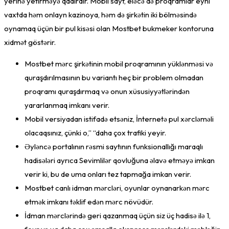
yerinə yetirməyə qadirdir. Mobil sayt, eləcə də proqramlar eyni
vaxtda həm onlayn kazinoya, həm də şirkətin iki bölməsində
oynamaq üçün bir pul kisəsi olan Mostbet bukmeker kontoruna
xidmət göstərir.
Mostbet mərc şirkətinin mobil proqramının yüklənməsi və
quraşdırılmasının bu variantı heç bir problem olmadan
proqramı quraşdırmaq və onun xüsusiyyətlərindən
yararlanmaq imkanı verir.
Mobil versiyadan istifadə etsəniz, İnternetə pul xərcləməli
olacaqsınız, çünki o,” “daha çox trafiki yeyir.
Əyləncə portalının rəsmi saytının funksionallığı maraqlı
hadisələri ayrıca Sevimlilər qovluğuna əlavə etməyə imkan
verir ki, bu de uma onları tez tapmağa imkan verir.
Mostbet canlı idman mərcləri, oyunlar oynanarkən mərc
etmək imkanı təklif edən mərc növüdür.
İdman mərclərində geri qazanmaq üçün siz üç hadisə ilə 1,