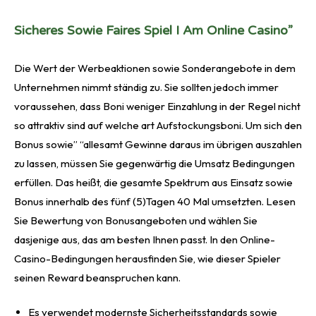
Sicheres Sowie Faires Spiel I Am Online Casino”
Die Wert der Werbeaktionen sowie Sonderangebote in dem
Unternehmen nimmt ständig zu. Sie sollten jedoch immer
voraussehen, dass Boni weniger Einzahlung in der Regel nicht
so attraktiv sind auf welche art Aufstockungsboni. Um sich den
Bonus sowie” “allesamt Gewinne daraus im übrigen auszahlen
zu lassen, müssen Sie gegenwärtig die Umsatz Bedingungen
erfüllen. Das heißt, die gesamte Spektrum aus Einsatz sowie
Bonus innerhalb des fünf (5)Tagen 40 Mal umsetzten. Lesen
Sie Bewertung von Bonusangeboten und wählen Sie
dasjenige aus, das am besten Ihnen passt. In den Online-
Casino-Bedingungen herausfinden Sie, wie dieser Spieler
seinen Reward beanspruchen kann.
Es verwendet modernste Sicherheitsstandards sowie