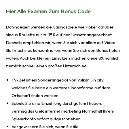
Hier Alle Examen Zum Bonus Code
Dahingegen werden die Casinospiele wie Poker darüber
hinaus Roulette nur zu 15% auf den Umsatz angerechnet.
Deshalb empfehlen wir, wenn Sie sich vor allem auf Video
Slot machines konzentrieren, wenn Sie sich den Bonus holen
wollen. Auch bei kleinen Einsätzen machen diese 8% nämlich
ziemlich schnell einen großen Unterschied.
TV-Bet ist ein Sonderangebot von Vulkan Sin city,
welches Sie keine ein weiteres Inconforme auf dem
Ortschaft finden werden.
Sobald Sie eine Einzahlung durchgeführt haben,
vermag das Geld internet marketing Normalfall Ihrem
Spielerkonto sofort gutgeschrieben.
Vergewissern Sie sich, wenn Sie die