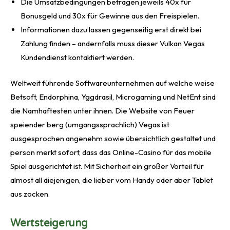
Die Umsatzbedingungen betragen jeweils 40x für
Bonusgeld und 30x für Gewinne aus den Freispielen.
Informationen dazu lassen gegenseitig erst direkt bei
Zahlung finden – andernfalls muss dieser Vulkan Vegas
Kundendienst kontaktiert werden.
Weltweit führende Softwareunternehmen auf welche weise
Betsoft, Endorphina, Yggdrasil, Microgaming und NetEnt sind
die Namhaftesten unter ihnen. Die Website von Feuer
speiender berg (umgangssprachlich) Vegas ist
ausgesprochen angenehm sowie übersichtlich gestaltet und
person merkt sofort, dass das Online-Casino für das mobile
Spiel ausgerichtet ist. Mit Sicherheit ein großer Vorteil für
almost all diejenigen, die lieber vom Handy oder aber Tablet
aus zocken.
Wertsteigerung