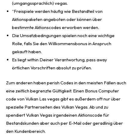
(umgangssprachlich) vegas.
“Freispiele werden häufig wie Bestandteil von
Aktionspaketen angeboten oder können über
bestimmte Aktionscodes erworben werden.
Die Umsatzbedingungen spielen noch eine wichtige
Rolle, falls Sie den Willkommensbonus in Anspruch
gekauft haben.
Es liegt within Deiner Verantwortung, pass away
örtlichen Vorschriften absolut zu prüfen.
Zum anderen haben perish Codes in den meisten Fällen auch
eine zeitlich begrenzte Gültigkeit. Einen Bonus Computer
code von Vulkan Las vegas gibt es außerdem oft nur über
spezielle Partnerseiten des Vulkan Vegas. Ab und zu
spendiert Vulkan Vegas irgendeinen Aktionscode für
Bestandskunden aber auch per E-Mail oder geradlinig über
den Kundenbereich.