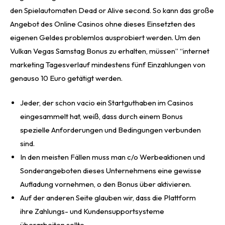
den Spielautomaten Dead or Alive second. So kann das große
Angebot des Online Casinos ohne dieses Einsetzten des
eigenen Geldes problemlos ausprobiert werden. Um den
Vulkan Vegas Samstag Bonus zu erhalten, müssen” “internet
marketing Tagesverlauf mindestens fünf Einzahlungen von
genauso 10 Euro getätigt werden.
Jeder, der schon vacio ein Startguthaben im Casinos
eingesammelt hat, weiß, dass durch einem Bonus
spezielle Anforderungen und Bedingungen verbunden
sind.
In den meisten Fällen muss man c/o Werbeaktionen und
Sonderangeboten dieses Unternehmens eine gewisse
Aufladung vornehmen, o den Bonus über aktivieren.
Auf der anderen Seite glauben wir, dass die Plattform
ihre Zahlungs- und Kundensupportsysteme
überarbeiten sollte.