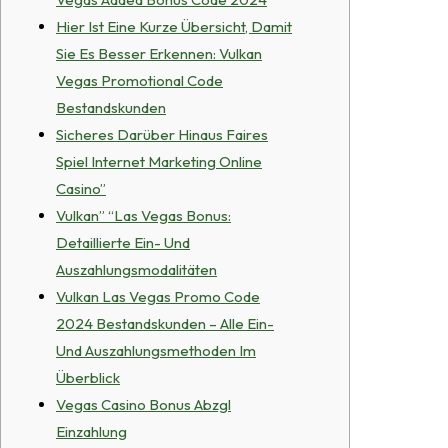
Hier Ist Eine Kurze Übersicht, Damit
Sie Es Besser Erkennen: Vulkan
Vegas Promotional Code
Bestandskunden
Sicheres Darüber Hinaus Faires
Spiel Internet Marketing Online
Casino”
Vulkan” “Las Vegas Bonus:
Detaillierte Ein- Und
Auszahlungsmodalitäten
Vulkan Las Vegas Promo Code
2024 Bestandskunden – Alle Ein-
Und Auszahlungsmethoden Im
Überblick
Vegas Casino Bonus Abzgl
Einzahlung