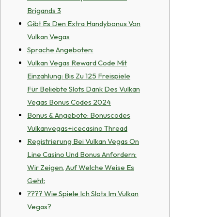
Brigands 3
Gibt Es Den Extra Handybonus Von
Vulkan Vegas
Sprache Angeboten:
Vulkan Vegas Reward Code Mit
Einzahlung: Bis Zu 125 Freispiele
Für Beliebte Slots Dank Des Vulkan
Vegas Bonus Codes 2024
Bonus & Angebote: Bonuscodes
Vulkanvegas+icecasino Thread
Registrierung Bei Vulkan Vegas On
Line Casino Und Bonus Anfordern:
Wir Zeigen, Auf Welche Weise Es
Geht:
???? Wie Spiele Ich Slots Im Vulkan
Vegas?