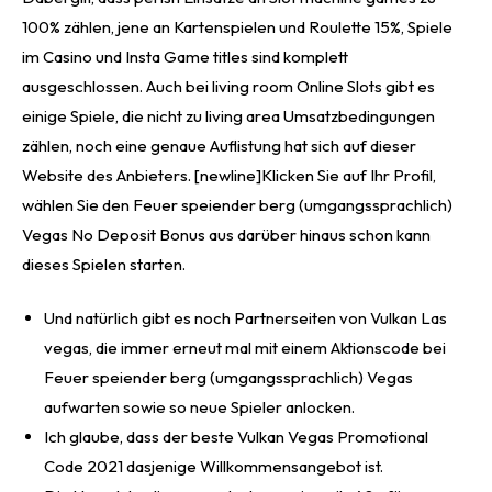
100% zählen, jene an Kartenspielen und Roulette 15%, Spiele
im Casino und Insta Game titles sind komplett
ausgeschlossen. Auch bei living room Online Slots gibt es
einige Spiele, die nicht zu living area Umsatzbedingungen
zählen, noch eine genaue Auflistung hat sich auf dieser
Website des Anbieters. [newline]Klicken Sie auf Ihr Profil,
wählen Sie den Feuer speiender berg (umgangssprachlich)
Vegas No Deposit Bonus aus darüber hinaus schon kann
dieses Spielen starten.
Und natürlich gibt es noch Partnerseiten von Vulkan Las
vegas, die immer erneut mal mit einem Aktionscode bei
Feuer speiender berg (umgangssprachlich) Vegas
aufwarten sowie so neue Spieler anlocken.
Ich glaube, dass der beste Vulkan Vegas Promotional
Code 2021 dasjenige Willkommensangebot ist.