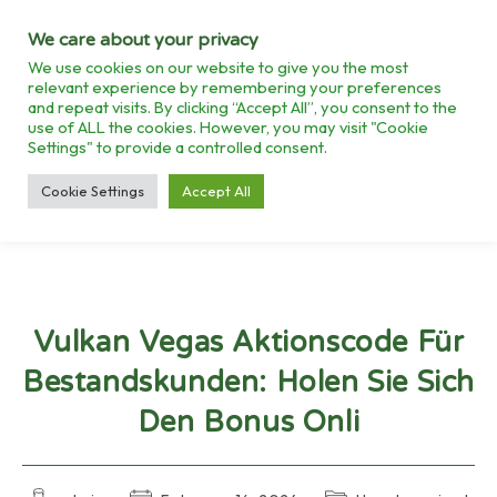
We care about your privacy
We use cookies on our website to give you the most
relevant experience by remembering your preferences
and repeat visits. By clicking “Accept All”, you consent to the
use of ALL the cookies. However, you may visit "Cookie
BLOG
Settings" to provide a controlled consent.
>
UNCATEGORIZED
>
VULKAN VEGAS AKTIONSCODE FÜR BESTANDSKUN
Cookie Settings
Accept All
Vulkan Vegas Aktionscode Für
Bestandskunden: Holen Sie Sich
Den Bonus Onli