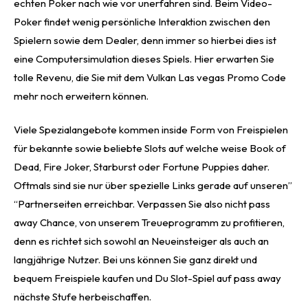
echten Poker nach wie vor unerfahren sind. Beim Video-
Poker findet wenig persönliche Interaktion zwischen den
Spielern sowie dem Dealer, denn immer so hierbei dies ist
eine Computersimulation dieses Spiels. Hier erwarten Sie
tolle Revenu, die Sie mit dem Vulkan Las vegas Promo Code
mehr noch erweitern können.
Viele Spezialangebote kommen inside Form von Freispielen
für bekannte sowie beliebte Slots auf welche weise Book of
Dead, Fire Joker, Starburst oder Fortune Puppies daher.
Oftmals sind sie nur über spezielle Links gerade auf unseren”
“Partnerseiten erreichbar. Verpassen Sie also nicht pass
away Chance, von unserem Treueprogramm zu profitieren,
denn es richtet sich sowohl an Neueinsteiger als auch an
langjährige Nutzer. Bei uns können Sie ganz direkt und
bequem Freispiele kaufen und Du Slot-Spiel auf pass away
nächste Stufe herbeischaffen.