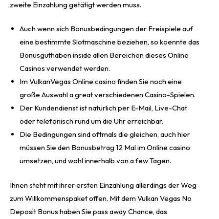
zweite Einzahlung getätigt werden muss.
Auch wenn sich Bonusbedingungen der Freispiele auf
eine bestimmte Slotmaschine beziehen, so koennte das
Bonusguthaben inside allen Bereichen dieses Online
Casinos verwendet werden.
Im VulkanVegas Online casino finden Sie noch eine
große Auswahl a great verschiedenen Casino-Spielen.
Der Kundendienst ist natürlich per E-Mail, Live-Chat
oder telefonisch rund um die Uhr erreichbar.
Die Bedingungen sind oftmals die gleichen, auch hier
müssen Sie den Bonusbetrag 12 Mal im Online casino
umsetzen, und wohl innerhalb von a few Tagen.
Ihnen steht mit ihrer ersten Einzahlung allerdings der Weg
zum Willkommenspaket offen. Mit dem Vulkan Vegas No
Deposit Bonus haben Sie pass away Chance, das