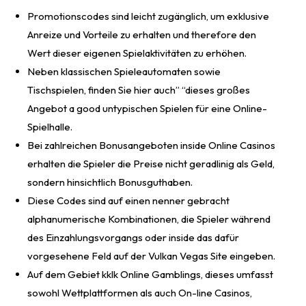
Promotionscodes sind leicht zugänglich, um exklusive
Anreize und Vorteile zu erhalten und therefore den
Wert dieser eigenen Spielaktivitäten zu erhöhen.
Neben klassischen Spieleautomaten sowie
Tischspielen, finden Sie hier auch” “dieses großes
Angebot a good untypischen Spielen für eine Online-
Spielhalle.
Bei zahlreichen Bonusangeboten inside Online Casinos
erhalten die Spieler die Preise nicht geradlinig als Geld,
sondern hinsichtlich Bonusguthaben.
Diese Codes sind auf einen nenner gebracht
alphanumerische Kombinationen, die Spieler während
des Einzahlungsvorgangs oder inside das dafür
vorgesehene Feld auf der Vulkan Vegas Site eingeben.
Auf dem Gebiet kklk Online Gamblings, dieses umfasst
sowohl Wettplattformen als auch On-line Casinos,