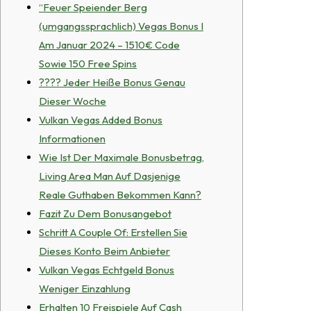
“Feuer Speiender Berg
(umgangssprachlich) Vegas Bonus I
Am Januar 2024 – 1510€ Code
Sowie 150 Free Spins
???? Jeder Heiße Bonus Genau
Dieser Woche
Vulkan Vegas Added Bonus
Informationen
Wie Ist Der Maximale Bonusbetrag,
Living Area Man Auf Dasjenige
Reale Guthaben Bekommen Kann?
Fazit Zu Dem Bonusangebot
Schritt A Couple Of: Erstellen Sie
Dieses Konto Beim Anbieter
Vulkan Vegas Echtgeld Bonus
Weniger Einzahlung
Erhalten 10 Freispiele Auf Cash