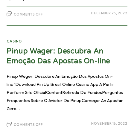
DECEMBER 23, 2022
COMMENTS OFF
CASINO
Pinup Wager: Descubra An
Emoção Das Apostas On-line
Pinup Wager: Descubra An Emoção Das Apostas On-
line"Download Pin Up Brasil️ Online Casino App A Partir
Perform Site OficialContentRetirada De FundosPerguntas
Frequentes Sobre O Aviator Da PinupComeçar An Apostar
Zero…
NOVEMBER 16, 2022
COMMENTS OFF