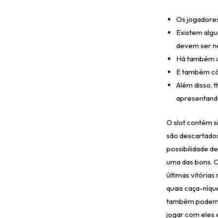
Os jogadores
Existem algu
devem ser ne
Há também um
E também cód
Além disso, 
apresentando
O slot contém s
são descartados
possibilidade d
uma das bons. O
últimas vitória
quais caça-níque
também podem s
jogar com eles 