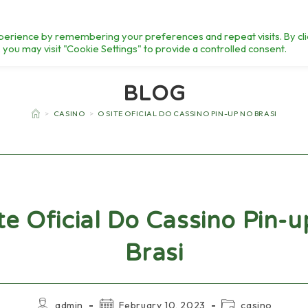
ABOUT US
SERVICES
RES
perience by remembering your preferences and repeat visits. By cli
 you may visit "Cookie Settings" to provide a controlled consent.
BLOG
>
CASINO
>
O SITE OFICIAL DO CASSINO PIN-UP NO BRASI
te Oficial Do Cassino Pin-
Brasi
admin
February 10, 2023
casino